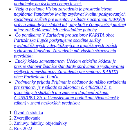
podmienky na úschovu cenných vecí.
Vízia a poslanie
Víziou zariadenia je prostredníctvom
napĺňania štandardov kvality zvyšovať kvalitu poskytovaných
sociálnych služieb pre klientov v súlade s ochranou ľudských
práv a základných slobôd tak, aby boli v čo najväčšej možnej
miere zohľadňované ich individuálne potreby.
Čo ponúkame
V Zariadení pre seniorov KARITA obce
Partizánska Ľupče poskytujeme sociálne služby
v jednolôžkových v dvojlôžkových a trojlôžkových izbách
s vlastnou kúpelňou. Zariadenie má vlastnú stravovaciu
prevádzku.
Etický kódex zamestnancov
Účelom etického kódexu je
presne stanoviť žiadúce štandardy správania a vystupovania
všetkých zamestnancov Zariadenia pre seniorov KARITA
obce Partizánska Ľupča.
Podmienky prijatia
Prijímanie občanov do nášho zariadenia
pre seniorov je v súlade so zákonom č. 448/2008 Z. z.
o sociálnych službách a o zmene a doplnení zákona
č. 455/1991 Zb. o živnostenskom podnikaní (živnostenský
zákon) v znení neskorších predpisov.
Úvodná stránka
Zverejňovanie
Zmluvy, faktúry, objednávky
Rok 2022