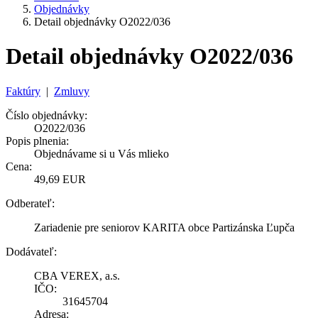
Objednávky
Detail objednávky O2022/036
Detail objednávky O2022/036
Faktúry
|
Zmluvy
Číslo objednávky:
O2022/036
Popis plnenia:
Objednávame si u Vás mlieko
Cena:
49,69 EUR
Odberateľ:
Zariadenie pre seniorov KARITA obce Partizánska Ľupča
Dodávateľ:
CBA VEREX, a.s.
IČO:
31645704
Adresa: