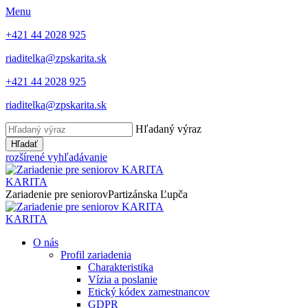
Menu
+421 44 2028 925
riaditelka@zpskarita.sk
+421 44 2028 925
riaditelka@zpskarita.sk
Hľadaný výraz
Hľadať
rozšírené vyhľadávanie
KARITA
Zariadenie pre seniorov
Partizánska Ľupča
KARITA
O nás
Profil zariadenia
Charakteristika
Vízia a poslanie
Etický kódex zamestnancov
GDPR