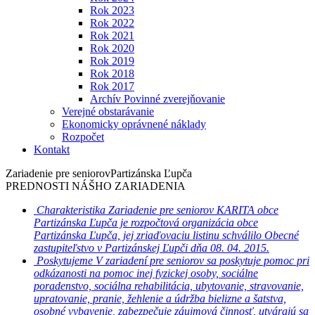
Rok 2023
Rok 2022
Rok 2021
Rok 2020
Rok 2019
Rok 2018
Rok 2017
Archív Povinné zverejňovanie
Verejné obstarávanie
Ekonomicky oprávnené náklady
Rozpočet
Kontakt
Zariadenie pre seniorov
Partizánska Ľupča
PREDNOSTI NÁŠHO ZARIADENIA
Charakteristika
Zariadenie pre seniorov KARITA obce
Partizánska Ľupča je rozpočtová organizácia obce
Partizánska Ľupča, jej zriaďovaciu listinu schválilo Obecné
zastupiteľstvo v Partizánskej Ľupči dňa 08. 04. 2015.
Poskytujeme
V zariadení pre seniorov sa poskytuje pomoc pri
odkázanosti na pomoc inej fyzickej osoby, sociálne
poradenstvo, sociálna rehabilitácia, ubytovanie, stravovanie,
upratovanie, pranie, žehlenie a údržba bielizne a šatstva,
osobné vybavenie, zabezpečuje záujmová činnosť, utvárajú sa