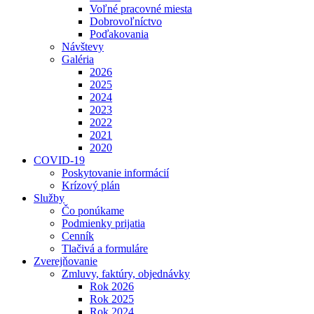
Voľné pracovné miesta
Dobrovoľníctvo
Poďakovania
Návštevy
Galéria
2026
2025
2024
2023
2022
2021
2020
COVID-19
Poskytovanie informácií
Krízový plán
Služby
Čo ponúkame
Podmienky prijatia
Cenník
Tlačivá a formuláre
Zverejňovanie
Zmluvy, faktúry, objednávky
Rok 2026
Rok 2025
Rok 2024