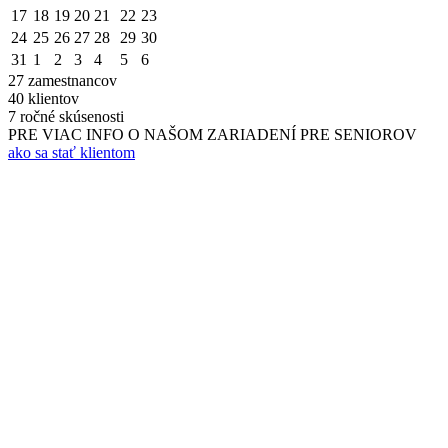
17
18
19
20
21
22
23
24
25
26
27
28
29
30
31
1
2
3
4
5
6
27
zamestnancov
40
klientov
7
ročné skúsenosti
PRE VIAC INFO O NAŠOM ZARIADENÍ PRE SENIOROV
ako sa stať klientom