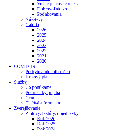
Voľné pracovné miesta
Dobrovoľníctvo
Poďakovania
Návštevy
Galéria
2026
2025
2024
2023
2022
2021
2020
COVID-19
Poskytovanie informácií
Krízový plán
Služby
Čo ponúkame
Podmienky prijatia
Cenník
Tlačivá a formuláre
Zverejňovanie
Zmluvy, faktúry, objednávky
Rok 2026
Rok 2025
Rok 2024