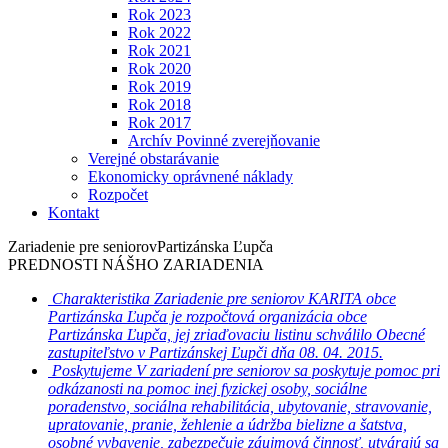
Rok 2023
Rok 2022
Rok 2021
Rok 2020
Rok 2019
Rok 2018
Rok 2017
Archív Povinné zverejňovanie
Verejné obstarávanie
Ekonomicky oprávnené náklady
Rozpočet
Kontakt
Zariadenie pre seniorov
Partizánska Ľupča
PREDNOSTI NÁŠHO ZARIADENIA
Charakteristika
Zariadenie pre seniorov KARITA obce
Partizánska Ľupča je rozpočtová organizácia obce
Partizánska Ľupča, jej zriaďovaciu listinu schválilo Obecné
zastupiteľstvo v Partizánskej Ľupči dňa 08. 04. 2015.
Poskytujeme
V zariadení pre seniorov sa poskytuje pomoc pri
odkázanosti na pomoc inej fyzickej osoby, sociálne
poradenstvo, sociálna rehabilitácia, ubytovanie, stravovanie,
upratovanie, pranie, žehlenie a údržba bielizne a šatstva,
osobné vybavenie, zabezpečuje záujmová činnosť, utvárajú sa