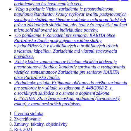
podmienky na úschovu cenných vecí.
Vízia a poslanie
Víziou zariadenia je prostredníctvom
napĺňania štandardov kvality zvyšovať kvalitu poskytovaných
sociálnych služieb pre klientov v súlade s ochranou ľudských
práv a základných slobôd tak, aby boli v čo najväčšej možnej
miere zohľadňované ich individuálne potreby.
Čo ponúkame
V Zariadení pre seniorov KARITA obce
Partizánska Ľupče poskytujeme sociálne služby
v jednolôžkových v dvojlôžkových a trojlôžkových izbách
s vlastnou kúpelňou. Zariadenie má vlastnú stravovaciu
prevádzku.
Etický kódex zamestnancov
Účelom etického kódexu je
presne stanoviť žiadúce štandardy správania a vystupovania
všetkých zamestnancov Zariadenia pre seniorov KARITA
obce Partizánska Ľupča.
Podmienky prijatia
Prijímanie občanov do nášho zariadenia
pre seniorov je v súlade so zákonom č. 448/2008 Z. z.
o sociálnych službách a o zmene a doplnení zákona
č. 455/1991 Zb. o živnostenskom podnikaní (živnostenský
zákon) v znení neskorších predpisov.
Úvodná stránka
Zverejňovanie
Zmluvy, faktúry, objednávky
Rok 2021