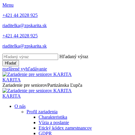
Menu
+421 44 2028 925
riaditelka@zpskarita.sk
+421 44 2028 925
riaditelka@zpskarita.sk
Hľadaný výraz
Hľadať
rozšírené vyhľadávanie
KARITA
Zariadenie pre seniorov
Partizánska Ľupča
KARITA
O nás
Profil zariadenia
Charakteristika
Vízia a poslanie
Etický kódex zamestnancov
GDPR