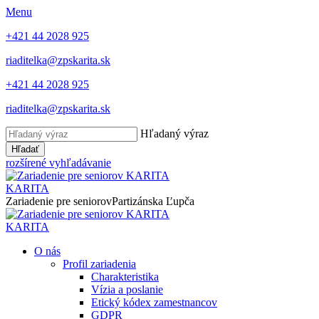
Menu
+421 44 2028 925
riaditelka@zpskarita.sk
+421 44 2028 925
riaditelka@zpskarita.sk
Hľadaný výraz
Hľadať
rozšírené vyhľadávanie
KARITA
Zariadenie pre seniorov
Partizánska Ľupča
KARITA
O nás
Profil zariadenia
Charakteristika
Vízia a poslanie
Etický kódex zamestnancov
GDPR