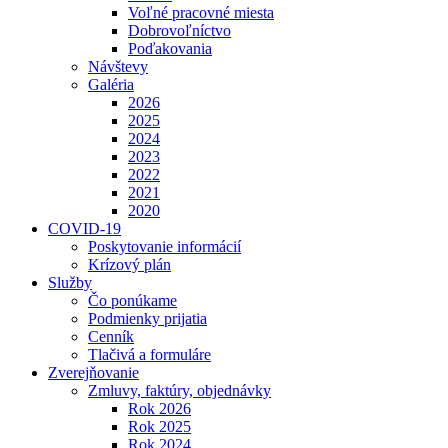
Voľné pracovné miesta
Dobrovoľníctvo
Poďakovania
Návštevy
Galéria
2026
2025
2024
2023
2022
2021
2020
COVID-19
Poskytovanie informácií
Krízový plán
Služby
Čo ponúkame
Podmienky prijatia
Cenník
Tlačivá a formuláre
Zverejňovanie
Zmluvy, faktúry, objednávky
Rok 2026
Rok 2025
Rok 2024