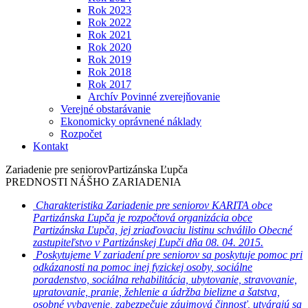
Rok 2023
Rok 2022
Rok 2021
Rok 2020
Rok 2019
Rok 2018
Rok 2017
Archív Povinné zverejňovanie
Verejné obstarávanie
Ekonomicky oprávnené náklady
Rozpočet
Kontakt
Zariadenie pre seniorov
Partizánska Ľupča
PREDNOSTI NÁŠHO ZARIADENIA
Charakteristika
Zariadenie pre seniorov KARITA obce
Partizánska Ľupča je rozpočtová organizácia obce
Partizánska Ľupča, jej zriaďovaciu listinu schválilo Obecné
zastupiteľstvo v Partizánskej Ľupči dňa 08. 04. 2015.
Poskytujeme
V zariadení pre seniorov sa poskytuje pomoc pri
odkázanosti na pomoc inej fyzickej osoby, sociálne
poradenstvo, sociálna rehabilitácia, ubytovanie, stravovanie,
upratovanie, pranie, žehlenie a údržba bielizne a šatstva,
osobné vybavenie, zabezpečuje záujmová činnosť, utvárajú sa