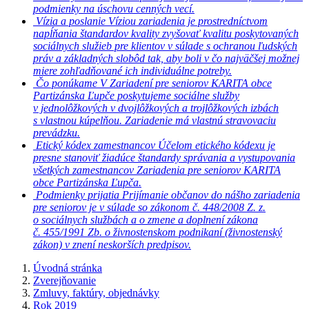
podmienky na úschovu cenných vecí.
Vízia a poslanie
Víziou zariadenia je prostredníctvom
napĺňania štandardov kvality zvyšovať kvalitu poskytovaných
sociálnych služieb pre klientov v súlade s ochranou ľudských
práv a základných slobôd tak, aby boli v čo najväčšej možnej
miere zohľadňované ich individuálne potreby.
Čo ponúkame
V Zariadení pre seniorov KARITA obce
Partizánska Ľupče poskytujeme sociálne služby
v jednolôžkových v dvojlôžkových a trojlôžkových izbách
s vlastnou kúpelňou. Zariadenie má vlastnú stravovaciu
prevádzku.
Etický kódex zamestnancov
Účelom etického kódexu je
presne stanoviť žiadúce štandardy správania a vystupovania
všetkých zamestnancov Zariadenia pre seniorov KARITA
obce Partizánska Ľupča.
Podmienky prijatia
Prijímanie občanov do nášho zariadenia
pre seniorov je v súlade so zákonom č. 448/2008 Z. z.
o sociálnych službách a o zmene a doplnení zákona
č. 455/1991 Zb. o živnostenskom podnikaní (živnostenský
zákon) v znení neskorších predpisov.
Úvodná stránka
Zverejňovanie
Zmluvy, faktúry, objednávky
Rok 2019