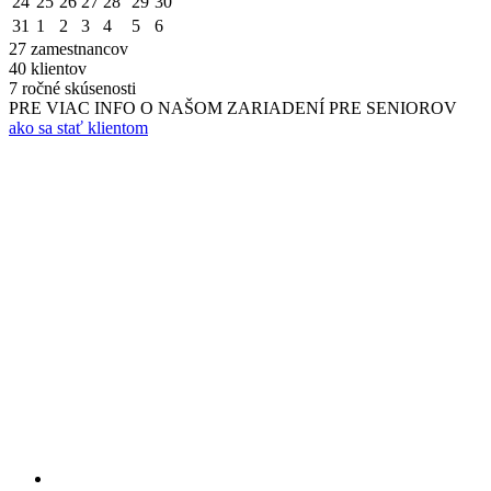
24
25
26
27
28
29
30
31
1
2
3
4
5
6
27
zamestnancov
40
klientov
7
ročné skúsenosti
PRE VIAC INFO O NAŠOM ZARIADENÍ PRE SENIOROV
ako sa stať klientom