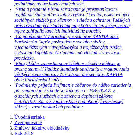
podmienky na úschovu cenných vecí.
Vízia a poslanie
Víziou zariadenia je prostredníctvom
napĺňania štandardov kvality zvyšovať kvalitu poskytovaných
sociálnych služieb pre klientov v súlade s ochranou ľudských
práv a základných slobôd tak, aby boli v čo najväčšej možnej
miere zohľadňované ich individuálne potreby.
Čo ponúkame
V Zariadení pre seniorov KARITA obce
Partizánska Ľupče poskytujeme sociálne služby
v jednolôžkových v dvojlôžkových a trojlôžkových izbách
s vlastnou kúpelňou. Zariadenie má vlastnú stravovaciu
prevádzku.
Etický kódex zamestnancov
Účelom etického kódexu je
presne stanoviť žiadúce štandardy správania a vystupovania
všetkých zamestnancov Zariadenia pre seniorov KARITA
obce Partizánska Ľupča.
Podmienky prijatia
Prijímanie občanov do nášho zariadenia
pre seniorov je v súlade so zákonom č. 448/2008 Z. z.
o sociálnych službách a o zmene a doplnení zákona
č. 455/1991 Zb. o živnostenskom podnikaní (živnostenský
zákon) v znení neskorších predpisov.
Úvodná stránka
Zverejňovanie
Zmluvy, faktúry, objednávky
Rok 2019