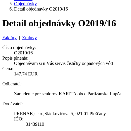
Objednávky
Detail objednávky O2019/16
Detail objednávky O2019/16
Faktúry
|
Zmluvy
Číslo objednávky:
O2019/16
Popis plnenia:
Objednávam si u Vás servis čističky odpadových vôd
Cena:
147,74 EUR
Odberateľ:
Zariadenie pre seniorov KARITA obce Partizánska Ľupča
Dodávateľ:
PRENAK,s.r.o.,Sládkovičova 5, 921 01 Piešťany
IČO:
31439110