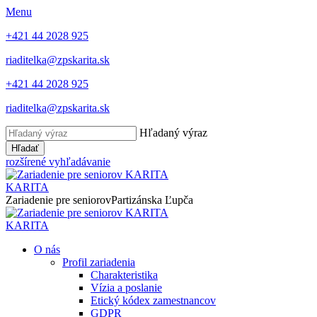
Menu
+421 44 2028 925
riaditelka@zpskarita.sk
+421 44 2028 925
riaditelka@zpskarita.sk
Hľadaný výraz
Hľadať
rozšírené vyhľadávanie
KARITA
Zariadenie pre seniorov
Partizánska Ľupča
KARITA
O nás
Profil zariadenia
Charakteristika
Vízia a poslanie
Etický kódex zamestnancov
GDPR