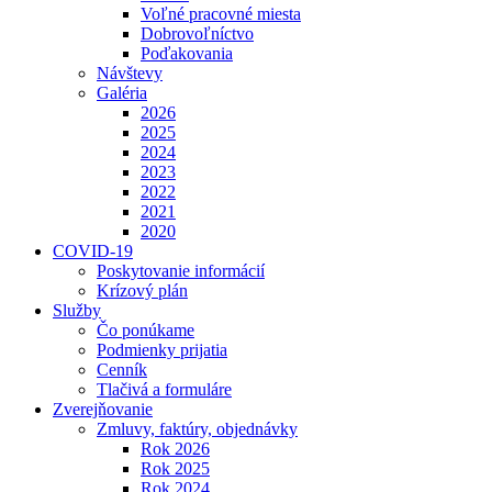
Voľné pracovné miesta
Dobrovoľníctvo
Poďakovania
Návštevy
Galéria
2026
2025
2024
2023
2022
2021
2020
COVID-19
Poskytovanie informácií
Krízový plán
Služby
Čo ponúkame
Podmienky prijatia
Cenník
Tlačivá a formuláre
Zverejňovanie
Zmluvy, faktúry, objednávky
Rok 2026
Rok 2025
Rok 2024