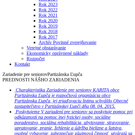
Rok 2023
Rok 2022
Rok 2021
Rok 2020
Rok 2019
Rok 2018
Rok 2017
Archív Povinné zverejňovanie
Verejné obstarávanie
Ekonomicky oprávnené náklady
Rozpočet
Kontakt
Zariadenie pre seniorov
Partizánska Ľupča
PREDNOSTI NÁŠHO ZARIADENIA
Charakteristika
Zariadenie pre seniorov KARITA obce
Partizánska Ľupča je rozpočtová organizácia obce
Partizánska Ľupča, jej zriaďovaciu listinu schválilo Obecné
zastupiteľstvo v Partizánskej Ľupči dňa 08. 04. 2015.
Poskytujeme
V zariadení pre seniorov sa poskytuje pomoc pri
odkázanosti na pomoc inej fyzickej osoby, sociálne
poradenstvo, sociálna rehabilitácia, ubytovanie, stravovanie,
upratovanie, pranie, žehlenie a údržba bielizne a šatstva,
osobné vybavenie, zabezpečuje záujmová činnosť, utvárajú sa