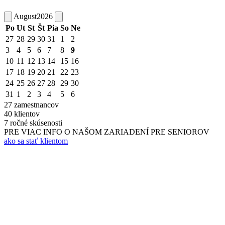
August
2026
Po
Ut
St
Št
Pia
So
Ne
27
28
29
30
31
1
2
3
4
5
6
7
8
9
10
11
12
13
14
15
16
17
18
19
20
21
22
23
24
25
26
27
28
29
30
31
1
2
3
4
5
6
27
zamestnancov
40
klientov
7
ročné skúsenosti
PRE VIAC INFO O NAŠOM ZARIADENÍ PRE SENIOROV
ako sa stať klientom