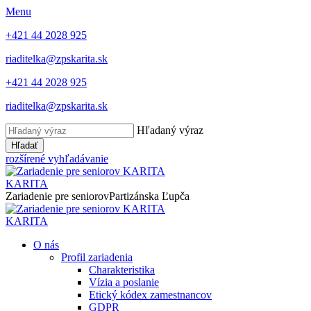
Menu
+421 44 2028 925
riaditelka@zpskarita.sk
+421 44 2028 925
riaditelka@zpskarita.sk
Hľadaný výraz
Hľadať
rozšírené vyhľadávanie
KARITA
Zariadenie pre seniorov
Partizánska Ľupča
KARITA
O nás
Profil zariadenia
Charakteristika
Vízia a poslanie
Etický kódex zamestnancov
GDPR