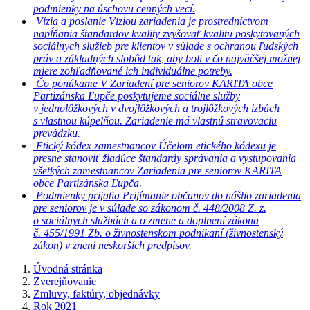
podmienky na úschovu cenných vecí.
Vízia a poslanie
Víziou zariadenia je prostredníctvom
napĺňania štandardov kvality zvyšovať kvalitu poskytovaných
sociálnych služieb pre klientov v súlade s ochranou ľudských
práv a základných slobôd tak, aby boli v čo najväčšej možnej
miere zohľadňované ich individuálne potreby.
Čo ponúkame
V Zariadení pre seniorov KARITA obce
Partizánska Ľupče poskytujeme sociálne služby
v jednolôžkových v dvojlôžkových a trojlôžkových izbách
s vlastnou kúpelňou. Zariadenie má vlastnú stravovaciu
prevádzku.
Etický kódex zamestnancov
Účelom etického kódexu je
presne stanoviť žiadúce štandardy správania a vystupovania
všetkých zamestnancov Zariadenia pre seniorov KARITA
obce Partizánska Ľupča.
Podmienky prijatia
Prijímanie občanov do nášho zariadenia
pre seniorov je v súlade so zákonom č. 448/2008 Z. z.
o sociálnych službách a o zmene a doplnení zákona
č. 455/1991 Zb. o živnostenskom podnikaní (živnostenský
zákon) v znení neskorších predpisov.
Úvodná stránka
Zverejňovanie
Zmluvy, faktúry, objednávky
Rok 2021