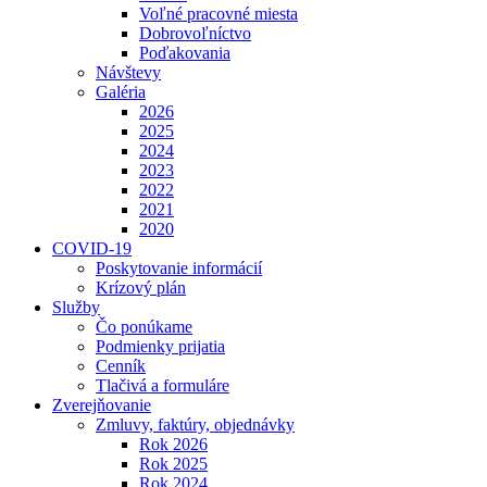
Voľné pracovné miesta
Dobrovoľníctvo
Poďakovania
Návštevy
Galéria
2026
2025
2024
2023
2022
2021
2020
COVID-19
Poskytovanie informácií
Krízový plán
Služby
Čo ponúkame
Podmienky prijatia
Cenník
Tlačivá a formuláre
Zverejňovanie
Zmluvy, faktúry, objednávky
Rok 2026
Rok 2025
Rok 2024