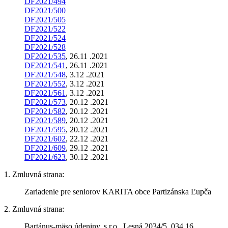
DF2021/494
DF2021/500
DF2021/505
DF2021/522
DF2021/524
DF2021/528
DF2021/535
, 26.11 .2021
DF2021/541
, 26.11 .2021
DF2021/548
, 3.12 .2021
DF2021/552
, 3.12 .2021
DF2021/561
, 3.12 .2021
DF2021/573
, 20.12 .2021
DF2021/582
, 20.12 .2021
DF2021/589
, 20.12 .2021
DF2021/595
, 20.12 .2021
DF2021/602
, 22.12 .2021
DF2021/609
, 29.12 .2021
DF2021/623
, 30.12 .2021
1. Zmluvná strana:
Zariadenie pre seniorov KARITA obce Partizánska Ľupča
2. Zmluvná strana:
Bartánus-mäso údeniny, s.r.o., Lesná 2034/5, 034 16