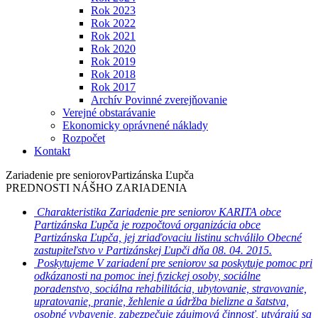
Rok 2023
Rok 2022
Rok 2021
Rok 2020
Rok 2019
Rok 2018
Rok 2017
Archív Povinné zverejňovanie
Verejné obstarávanie
Ekonomicky oprávnené náklady
Rozpočet
Kontakt
Zariadenie pre seniorov
Partizánska Ľupča
PREDNOSTI NÁŠHO ZARIADENIA
Charakteristika
Zariadenie pre seniorov KARITA obce
Partizánska Ľupča je rozpočtová organizácia obce
Partizánska Ľupča, jej zriaďovaciu listinu schválilo Obecné
zastupiteľstvo v Partizánskej Ľupči dňa 08. 04. 2015.
Poskytujeme
V zariadení pre seniorov sa poskytuje pomoc pri
odkázanosti na pomoc inej fyzickej osoby, sociálne
poradenstvo, sociálna rehabilitácia, ubytovanie, stravovanie,
upratovanie, pranie, žehlenie a údržba bielizne a šatstva,
osobné vybavenie, zabezpečuje záujmová činnosť, utvárajú sa