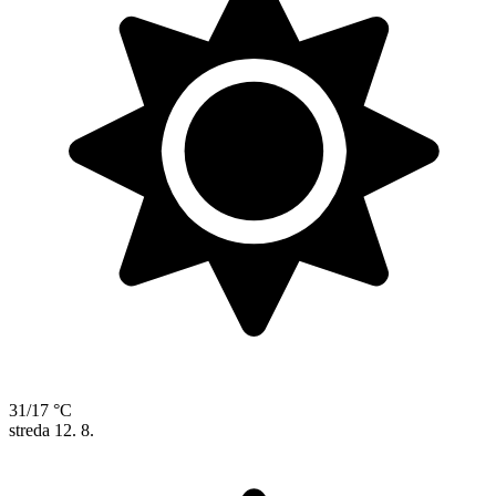
31/17 °C
streda
12. 8.