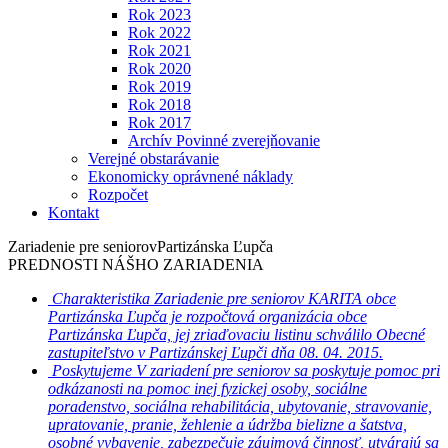
Rok 2023
Rok 2022
Rok 2021
Rok 2020
Rok 2019
Rok 2018
Rok 2017
Archív Povinné zverejňovanie
Verejné obstarávanie
Ekonomicky oprávnené náklady
Rozpočet
Kontakt
Zariadenie pre seniorov
Partizánska Ľupča
PREDNOSTI NÁŠHO ZARIADENIA
Charakteristika
Zariadenie pre seniorov KARITA obce
Partizánska Ľupča je rozpočtová organizácia obce
Partizánska Ľupča, jej zriaďovaciu listinu schválilo Obecné
zastupiteľstvo v Partizánskej Ľupči dňa 08. 04. 2015.
Poskytujeme
V zariadení pre seniorov sa poskytuje pomoc pri
odkázanosti na pomoc inej fyzickej osoby, sociálne
poradenstvo, sociálna rehabilitácia, ubytovanie, stravovanie,
upratovanie, pranie, žehlenie a údržba bielizne a šatstva,
osobné vybavenie, zabezpečuje záujmová činnosť, utvárajú sa