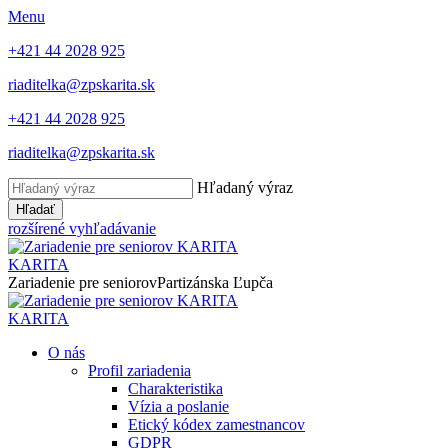
Menu
+421 44 2028 925
riaditelka@zpskarita.sk
+421 44 2028 925
riaditelka@zpskarita.sk
Hľadaný výraz
Hľadať
rozšírené vyhľadávanie
KARITA
Zariadenie pre seniorov
Partizánska Ľupča
KARITA
O nás
Profil zariadenia
Charakteristika
Vízia a poslanie
Etický kódex zamestnancov
GDPR