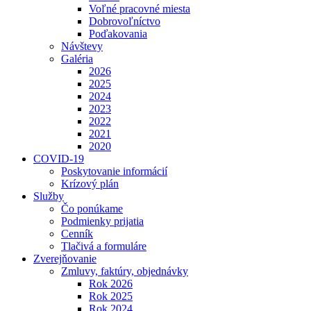
Voľné pracovné miesta
Dobrovoľníctvo
Poďakovania
Návštevy
Galéria
2026
2025
2024
2023
2022
2021
2020
COVID-19
Poskytovanie informácií
Krízový plán
Služby
Čo ponúkame
Podmienky prijatia
Cenník
Tlačivá a formuláre
Zverejňovanie
Zmluvy, faktúry, objednávky
Rok 2026
Rok 2025
Rok 2024