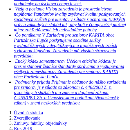
podmienky na úschovu cenných vecí.
Vízia a poslanie
Víziou zariadenia je prostredníctvom
napĺňania štandardov kvality zvyšovať kvalitu poskytovaných
sociálnych služieb pre klientov v súlade s ochranou ľudských
práv a základných slobôd tak, aby boli v čo najväčšej možnej
miere zohľadňované ich individuálne potreby.
Čo ponúkame
V Zariadení pre seniorov KARITA obce
Partizánska Ľupče poskytujeme sociálne služby
v jednolôžkových v dvojlôžkových a trojlôžkových izbách
s vlastnou kúpelňou. Zariadenie má vlastnú stravovaciu
prevádzku.
Etický kódex zamestnancov
Účelom etického kódexu je
presne stanoviť žiadúce štandardy správania a vystupovania
všetkých zamestnancov Zariadenia pre seniorov KARITA
obce Partizánska Ľupča.
Podmienky prijatia
Prijímanie občanov do nášho zariadenia
pre seniorov je v súlade so zákonom č. 448/2008 Z. z.
o sociálnych službách a o zmene a doplnení zákona
č. 455/1991 Zb. o živnostenskom podnikaní (živnostenský
zákon) v znení neskorších predpisov.
Úvodná stránka
Zverejňovanie
Zmluvy, faktúry, objednávky
Rok 2019