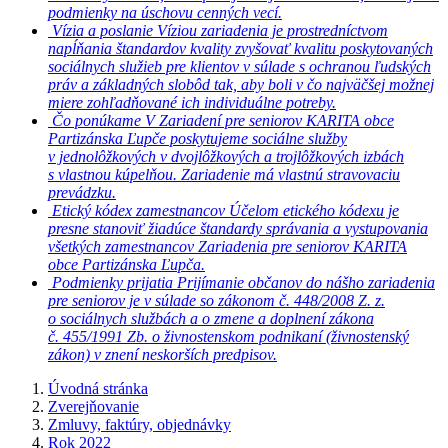
podmienky na úschovu cenných vecí.
Vízia a poslanie
Víziou zariadenia je prostredníctvom
napĺňania štandardov kvality zvyšovať kvalitu poskytovaných
sociálnych služieb pre klientov v súlade s ochranou ľudských
práv a základných slobôd tak, aby boli v čo najväčšej možnej
miere zohľadňované ich individuálne potreby.
Čo ponúkame
V Zariadení pre seniorov KARITA obce
Partizánska Ľupče poskytujeme sociálne služby
v jednolôžkových v dvojlôžkových a trojlôžkových izbách
s vlastnou kúpelňou. Zariadenie má vlastnú stravovaciu
prevádzku.
Etický kódex zamestnancov
Účelom etického kódexu je
presne stanoviť žiadúce štandardy správania a vystupovania
všetkých zamestnancov Zariadenia pre seniorov KARITA
obce Partizánska Ľupča.
Podmienky prijatia
Prijímanie občanov do nášho zariadenia
pre seniorov je v súlade so zákonom č. 448/2008 Z. z.
o sociálnych službách a o zmene a doplnení zákona
č. 455/1991 Zb. o živnostenskom podnikaní (živnostenský
zákon) v znení neskorších predpisov.
Úvodná stránka
Zverejňovanie
Zmluvy, faktúry, objednávky
Rok 2022