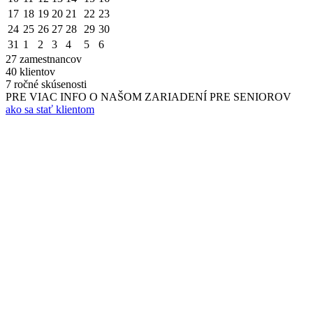
17
18
19
20
21
22
23
24
25
26
27
28
29
30
31
1
2
3
4
5
6
27
zamestnancov
40
klientov
7
ročné skúsenosti
PRE VIAC INFO O NAŠOM ZARIADENÍ PRE SENIOROV
ako sa stať klientom