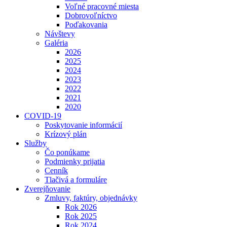
Voľné pracovné miesta
Dobrovoľníctvo
Poďakovania
Návštevy
Galéria
2026
2025
2024
2023
2022
2021
2020
COVID-19
Poskytovanie informácií
Krízový plán
Služby
Čo ponúkame
Podmienky prijatia
Cenník
Tlačivá a formuláre
Zverejňovanie
Zmluvy, faktúry, objednávky
Rok 2026
Rok 2025
Rok 2024