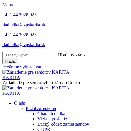
Menu
+421 44 2028 925
riaditelka@zpskarita.sk
+421 44 2028 925
riaditelka@zpskarita.sk
Hľadaný výraz
Hľadať
rozšírené vyhľadávanie
KARITA
Zariadenie pre seniorov
Partizánska Ľupča
KARITA
O nás
Profil zariadenia
Charakteristika
Vízia a poslanie
Etický kódex zamestnancov
GDPR