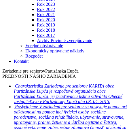
Rok 2023
Rok 2022
Rok 2021
Rok 2020
Rok 2019
Rok 2018
Rok 2017
Archív Povinné zverejňovanie
Verejné obstarávanie
Ekonomicky oprávnené náklady
Rozpočet
Kontakt
Zariadenie pre seniorov
Partizánska Ľupča
PREDNOSTI NÁŠHO ZARIADENIA
Charakteristika
Zariadenie pre seniorov KARITA obce
Partizánska Ľupča je rozpočtová organizácia obce
Partizánska Ľupča, jej zriaďovaciu listinu schválilo Obecné
zastupiteľstvo v Partizánskej Ľupči dňa 08. 04. 2015.
Poskytujeme
V zariadení pre seniorov sa poskytuje pomoc pri
odkázanosti na pomoc inej fyzickej osoby, sociálne
poradenstvo, sociálna rehabilitácia, ubytovanie, stravovanie,
upratovanie, pranie, žehlenie a údržba bielizne a šatstva,
osobné vybavenie, zabezpečuje záujmová činnosť, utvárajú sa