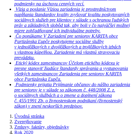
podmienky na úschovu cenných vecí.
Vízia a poslanie
Víziou zariadenia je prostredníctvom
napĺňania štandardov kvality zvyšovať kvalitu poskytovaných
sociálnych služieb pre klientov v súlade s ochranou ľudských
práv a základných slobôd tak, aby boli v čo najväčšej možnej
miere zohľadňované ich individuálne potreby.
Čo ponúkame
V Zariadení pre seniorov KARITA obce
Partizánska Ľupče poskytujeme sociálne služby
v jednolôžkových v dvojlôžkových a trojlôžkových izbách
s vlastnou kúpelňou. Zariadenie má vlastnú stravovaciu
prevádzku.
Etický kódex zamestnancov
Účelom etického kódexu je
presne stanoviť žiadúce štandardy správania a vystupovania
všetkých zamestnancov Zariadenia pre seniorov KARITA
obce Partizánska Ľupča.
Podmienky prijatia
Prijímanie občanov do nášho zariadenia
pre seniorov je v súlade so zákonom č. 448/2008 Z. z.
o sociálnych službách a o zmene a doplnení zákona
č. 455/1991 Zb. o živnostenskom podnikaní (živnostenský
zákon) v znení neskorších predpisov.
Úvodná stránka
Zverejňovanie
Zmluvy, faktúry, objednávky
Rok 2020