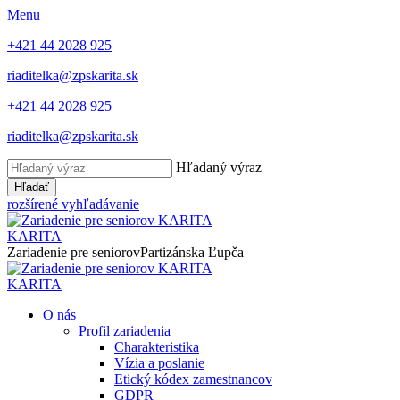
Menu
+421 44 2028 925
riaditelka@zpskarita.sk
+421 44 2028 925
riaditelka@zpskarita.sk
Hľadaný výraz
Hľadať
rozšírené vyhľadávanie
KARITA
Zariadenie pre seniorov
Partizánska Ľupča
KARITA
O nás
Profil zariadenia
Charakteristika
Vízia a poslanie
Etický kódex zamestnancov
GDPR