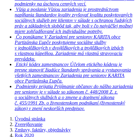
podmienky na úschovu cenných vecí.
Vízia a poslanie
Víziou zariadenia je prostredníctvom
napĺňania štandardov kvality zvyšovať kvalitu poskytovaných
sociálnych služieb pre klientov v súlade s ochranou ľudských
práv a základných slobôd tak, aby boli v čo najväčšej možnej
miere zohľadňované ich individuálne potreby.
Čo ponúkame
V Zariadení pre seniorov KARITA obce
Partizánska Ľupče poskytujeme sociálne služby
v jednolôžkových v dvojlôžkových a trojlôžkových izbách
s vlastnou kúpelňou. Zariadenie má vlastnú stravovaciu
prevádzku.
Etický kódex zamestnancov
Účelom etického kódexu je
presne stanoviť žiadúce štandardy správania a vystupovania
všetkých zamestnancov Zariadenia pre seniorov KARITA
obce Partizánska Ľupča.
Podmienky prijatia
Prijímanie občanov do nášho zariadenia
pre seniorov je v súlade so zákonom č. 448/2008 Z. z.
o sociálnych službách a o zmene a doplnení zákona
č. 455/1991 Zb. o živnostenskom podnikaní (živnostenský
zákon) v znení neskorších predpisov.
Úvodná stránka
Zverejňovanie
Zmluvy, faktúry, objednávky
Rok 2020