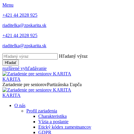
Menu
+421 44 2028 925
riaditelka@zpskarita.sk
+421 44 2028 925
riaditelka@zpskarita.sk
Hľadaný výraz
Hľadať
rozšírené vyhľadávanie
KARITA
Zariadenie pre seniorov
Partizánska Ľupča
KARITA
O nás
Profil zariadenia
Charakteristika
Vízia a poslanie
Etický kódex zamestnancov
GDPR