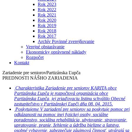
Rok 2023
Rok 2022
Rok 2021
Rok 2020
Rok 2019
Rok 2018
Rok 2017
Archív Povinné zverejňovanie
Verejné obstarávanie
Ekonomicky oprávnené náklady
Rozpočet
Kontakt
Zariadenie pre seniorov
Partizánska Ľupča
PREDNOSTI NÁŠHO ZARIADENIA
Charakteristika
Zariadenie pre seniorov KARITA obce
Partizánska Ľupča je rozpočtová organizácia obce
Partizánska Ľupča, jej zriaďovaciu listinu schválilo Obecné
zastupiteľstvo v Partizánskej Ľupči dňa 08. 04. 2015.
Poskytujeme
V zariadení pre seniorov sa poskytuje pomoc pri
odkázanosti na pomoc inej fyzickej osoby, sociálne
poradenstvo, sociálna rehabilitácia, ubytovanie, stravovanie,
upratovanie, pranie, žehlenie a údržba bielizne a šatstva,
osobné vybavenie, zabezpečuje záujmová činnosť, utvárajú sa