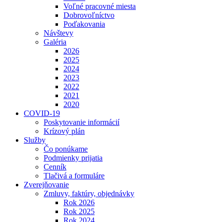
Voľné pracovné miesta
Dobrovoľníctvo
Poďakovania
Návštevy
Galéria
2026
2025
2024
2023
2022
2021
2020
COVID-19
Poskytovanie informácií
Krízový plán
Služby
Čo ponúkame
Podmienky prijatia
Cenník
Tlačivá a formuláre
Zverejňovanie
Zmluvy, faktúry, objednávky
Rok 2026
Rok 2025
Rok 2024