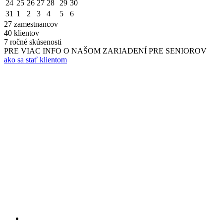
24
25
26
27
28
29
30
31
1
2
3
4
5
6
27
zamestnancov
40
klientov
7
ročné skúsenosti
PRE VIAC INFO O NAŠOM ZARIADENÍ PRE SENIOROV
ako sa stať klientom