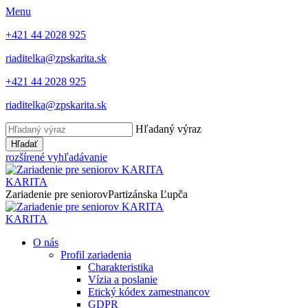
Menu
+421 44 2028 925
riaditelka@zpskarita.sk
+421 44 2028 925
riaditelka@zpskarita.sk
Hľadaný výraz
Hľadať
rozšírené vyhľadávanie
KARITA
Zariadenie pre seniorov
Partizánska Ľupča
KARITA
O nás
Profil zariadenia
Charakteristika
Vízia a poslanie
Etický kódex zamestnancov
GDPR