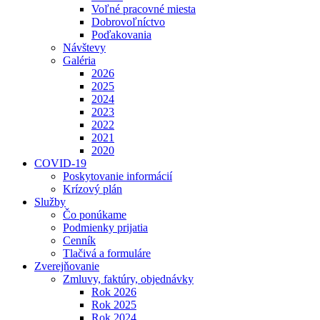
Voľné pracovné miesta
Dobrovoľníctvo
Poďakovania
Návštevy
Galéria
2026
2025
2024
2023
2022
2021
2020
COVID-19
Poskytovanie informácií
Krízový plán
Služby
Čo ponúkame
Podmienky prijatia
Cenník
Tlačivá a formuláre
Zverejňovanie
Zmluvy, faktúry, objednávky
Rok 2026
Rok 2025
Rok 2024