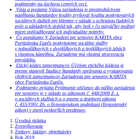
podmienky na úschovu cenných vecí.
Vízia a poslanie
Víziou zariadenia je prostredníctvom
napĺňania štandardov kvality zvyšovať kvalitu poskytovaných
sociálnych služieb pre klientov v súlade s ochranou ľudských
práv a základných slobôd tak, aby boli v čo najväčšej možnej
miere zohľadňované ich individuálne potreby.
Čo ponúkame
V Zariadení pre seniorov KARITA obce
Partizánska Ľupče poskytujeme sociálne služby
v jednolôžkových v dvojlôžkových a trojlôžkových izbách
s vlastnou kúpelňou. Zariadenie má vlastnú stravovaciu
prevádzku.
Etický kódex zamestnancov
Účelom etického kódexu je
presne stanoviť žiadúce štandardy správania a vystupovania
všetkých zamestnancov Zariadenia pre seniorov KARITA
obce Partizánska Ľupča.
Podmienky prijatia
Prijímanie občanov do nášho zariadenia
pre seniorov je v súlade so zákonom č. 448/2008 Z. z.
o sociálnych službách a o zmene a doplnení zákona
č. 455/1991 Zb. o živnostenskom podnikaní (živnostenský
zákon) v znení neskorších predpisov.
Úvodná stránka
Zverejňovanie
Zmluvy, faktúry, objednávky
Rok 2019