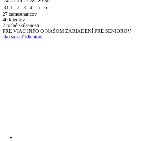
24
25
26
27
28
29
30
31
1
2
3
4
5
6
27
zamestnancov
40
klientov
7
ročné skúsenosti
PRE VIAC INFO O NAŠOM ZARIADENÍ PRE SENIOROV
ako sa stať klientom