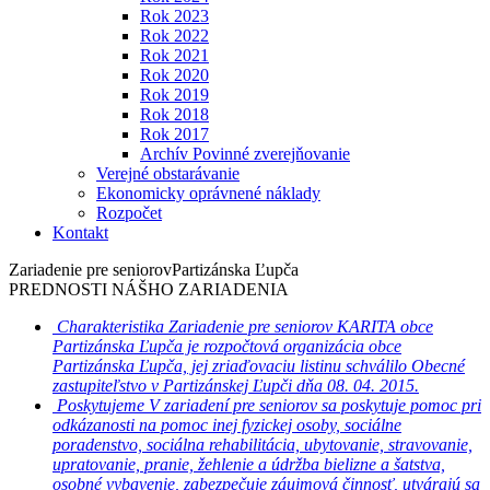
Rok 2023
Rok 2022
Rok 2021
Rok 2020
Rok 2019
Rok 2018
Rok 2017
Archív Povinné zverejňovanie
Verejné obstarávanie
Ekonomicky oprávnené náklady
Rozpočet
Kontakt
Zariadenie pre seniorov
Partizánska Ľupča
PREDNOSTI NÁŠHO ZARIADENIA
Charakteristika
Zariadenie pre seniorov KARITA obce
Partizánska Ľupča je rozpočtová organizácia obce
Partizánska Ľupča, jej zriaďovaciu listinu schválilo Obecné
zastupiteľstvo v Partizánskej Ľupči dňa 08. 04. 2015.
Poskytujeme
V zariadení pre seniorov sa poskytuje pomoc pri
odkázanosti na pomoc inej fyzickej osoby, sociálne
poradenstvo, sociálna rehabilitácia, ubytovanie, stravovanie,
upratovanie, pranie, žehlenie a údržba bielizne a šatstva,
osobné vybavenie, zabezpečuje záujmová činnosť, utvárajú sa